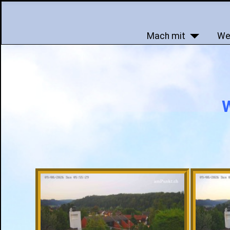
Mach mit
We
W