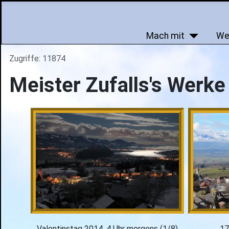
Mach mit
We
Zugriffe: 11874
Meister Zufalls's Werk
Valentinstag 2014, 4 Uhr morgens (1/8)
17