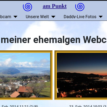
am Punkt
bcam
Unsere Welt
Daddy-Live Fotos
e meiner ehemalgen Webc
. Feb. 2014 11:21 (2/8)
23. Feb. 2014 19:03 (3