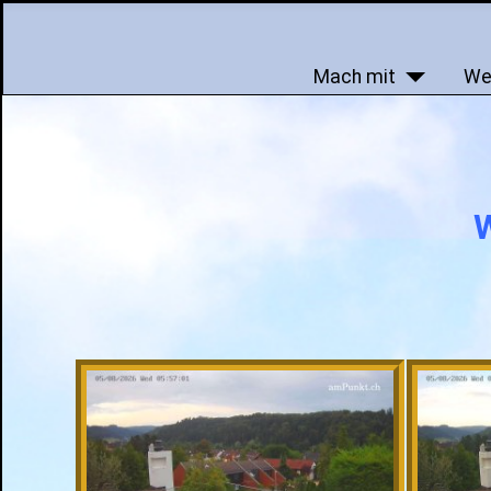
Mach mit
We
W