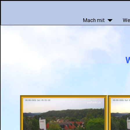
Mach mit
We
W